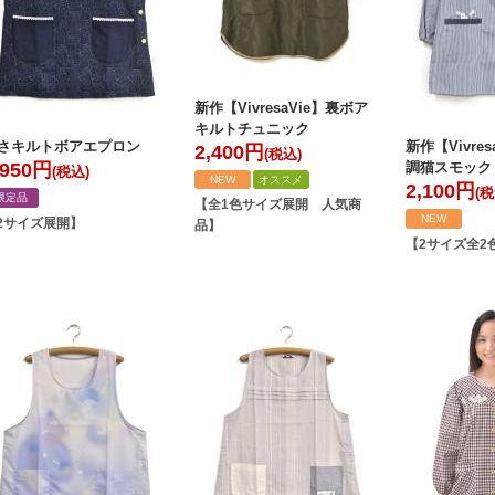
新作【VivresaVie】裏ボア
キルトチュニック
さキルトボアエプロン
新作【Vivre
2,400
円
(税込)
,950
円
調猫スモック
(税込)
NEW
オススメ
2,100
円
(税
限定品
【全1色サイズ展開 人気商
NEW
2サイズ展開】
品】
【2サイズ全2