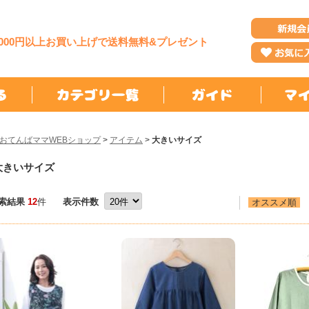
,000円以上お買い上げで送料無料&プレゼント
おてんばママWEBショップ
>
アイテム
>
大きいサイズ
大きいサイズ
索結果
12
件
表示件数
オススメ順