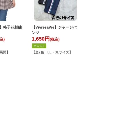
Vie】格子花刺繍
【VivresaVie】ジャージパ
ンツ
1,650
円
込)
(税込)
オススメ
展開】
【全2色 LL・3Lサイズ】