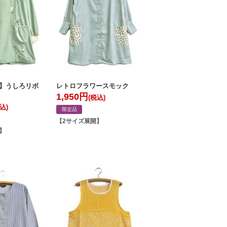
Vie】うしろリボ
レトロフラワースモック
1,950
円
(税込)
込)
限定品
【2サイズ展開】
】