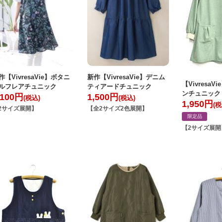
作【VivresaVie】ボタニ
新作【VivresaVie】デニム
【Vivresa
ルフレアチュニック
ティアードチュニック
ンチュニック
,100
円
1,500
円
(税込)
(税込)
1,950
円
(税
2サイズ展開】
【全2サイズ2色展開】
限定品
【2サイズ展開