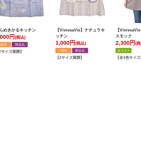
らめきかるキッチン
【VivresaVie】ナチュラキ
【Vivresa
,000
円
ッチン
スモック
(税込)
1,000
円
2,300
円
(税込)
(税
NEW
限定品
NEW
限定品
オススメ
2サイズ展開】
【2サイズ展開】
【全3色サイズ