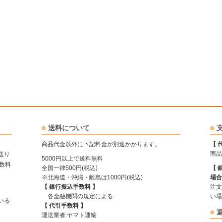
送料について
商品代金以外に下記料金が別途かかります。
【 
商品
送り
5000円以上で送料無料
手数料
全国一律500円(税込)
【 
※北海道・沖縄・離島は1000円(税込)
場合
【 銀行振込手数料 】
注文
各金融機関の規定による
い場
ている
【 代引手数料 】
運送業者:ヤマト運輸