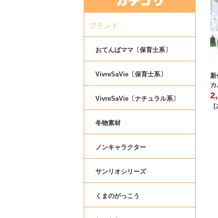
ブランド
おてんばママ〔保育士系〕
VivreSaVie〔保育士系〕
新
カ
2
VivreSaVie〔ナチュラル系〕
【
冬物素材
ノンキャラクター
サンリオシリーズ
くまのがっこう