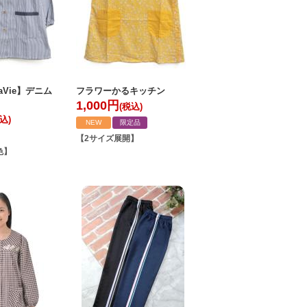
saVie】デニム
フラワーかるキッチン
1,000
円
(税込)
込)
NEW
限定品
【2サイズ展開】
色】