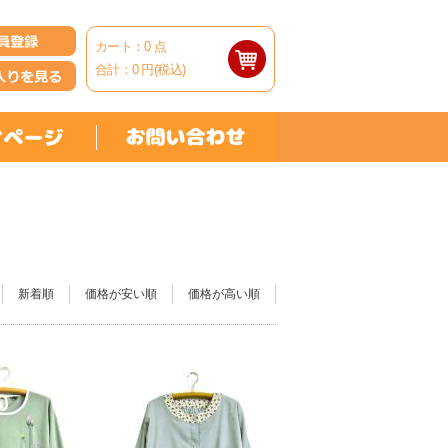
カート：
0
点
合計：
0
円(税込)
新着順
価格が安い順
価格が高い順