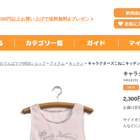
,000円以上お買い上げで送料無料&プレゼント
おてんばママWEBショップ
>
アイテム
>
キッチン
>
キャラクターズこねこキッチ
キャラ
24614153
NEW
2,300
お届け目
サイドボ
んなどに