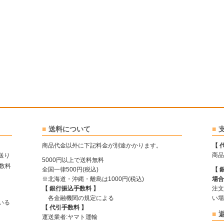
送料について
商品代金以外に下記料金が別途かかります。
【 
商品
送り
5000円以上で送料無料
手数料
全国一律500円(税込)
【 
※北海道・沖縄・離島は1000円(税込)
場合
【 銀行振込手数料 】
注文
各金融機関の規定による
い場
ている
【 代引手数料 】
運送業者:ヤマト運輸