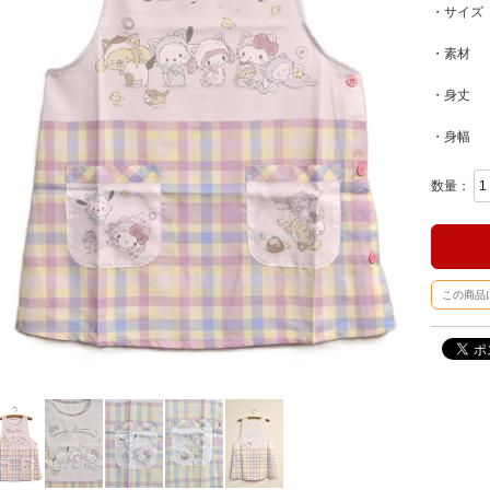
・サイズ
・素材
・身丈 
・身幅 
数量：
この商品