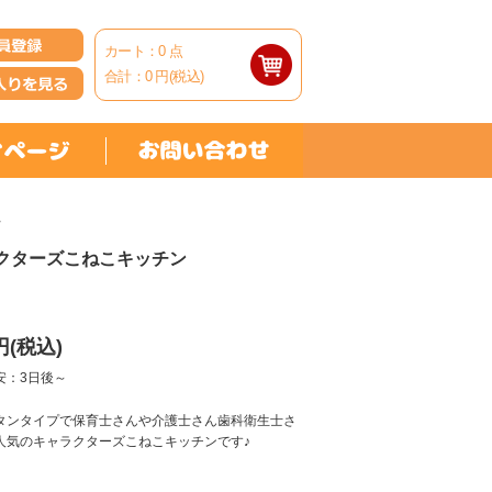
カート：
0
点
合計：
0
円(税込)
ン
クターズこねこキッチン
円(税込)
安：3日後～
タンタイプで保育士さんや介護士さん歯科衛生士さ
人気のキャラクターズこねこキッチンです♪