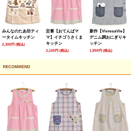
みんなのたあ坊ティ
定番【おてんばマ
新作【VivresaVie】
ータイムキッチン
マ】イチゴうさくま
デニム調おにぎりキ
キッチン
ッチン
2,300円 (税込)
2,100円 (税込)
1,950円 (税込)
RECOMMEND